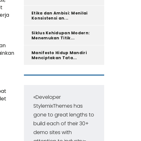
t
Etika dan Ambisi: Menilai
erja
Konsistensi an...
Siklus Kehidupan Modern:
Menemukan Titik...
dan
ainkan
Manifesto Hidup Mandiri
Menciptakan Tata...
pat
«Developer
«Pr
let
StylemixThemes has
Con
gone to great lengths to
ran
build each of their 30+
ma
demo sites with
fir