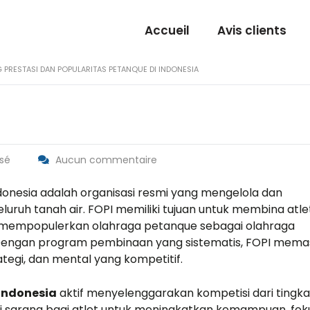
Accueil
Avis clients
 PRESTASI DAN POPULARITAS PETANQUE DI INDONESIA
sé
Aucun commentaire
onesia adalah organisasi resmi yang mengelola dan
ruh tanah air. FOPI memiliki tujuan untuk membina atlet
 mempopulerkan olahraga petanque sebagai olahraga
 Dengan program pembinaan yang sistematis, FOPI mema
ategi, dan mental yang kompetitif.
Indonesia
aktif menyelenggarakan kompetisi dari tingka
adi sarana bagi atlet untuk meningkatkan kemampuan, fok