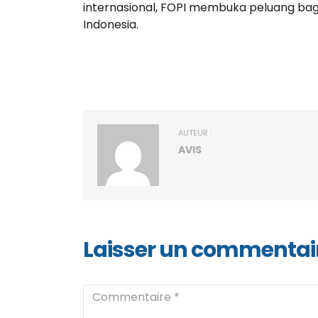
worked in
internasional, FOPI membuka peluang ba
and inves
Indonesia.
Davi
CEO a
AUTEUR :
AVIS
Laisser un commentai