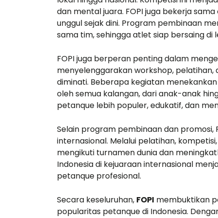
dan mental juara. FOPI juga bekerja sama 
unggul sejak dini. Program pembinaan men
sama tim, sehingga atlet siap bersaing di l
FOPI juga berperan penting dalam meng
menyelenggarakan workshop, pelatihan, da
diminati. Beberapa kegiatan menekankan ni
oleh semua kalangan, dari anak-anak hi
petanque lebih populer, edukatif, dan m
Selain program pembinaan dan promosi, 
internasional. Melalui pelatihan, kompeti
«Prior to j
mengikuti turnamen dunia dan meningkatk
Consultin
Indonesia di kejuaraan internasional men
petanque profesional
.
ran a pro
managem
Secara keseluruhan,
FOPI
membuktikan pe
firm in th
popularitas petanque di Indonesia. Denga