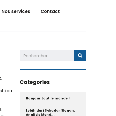
Nos services
Contact
,
Categories
stikan
Bonjour tout le monde !
t
Lebih dari Sekadar Slogan:
Analisis Mend...
us,