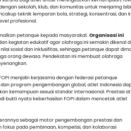
dengan sekolah, klub, dan komunitas untuk menjaring bibi
cakup teknik lemparan bola, strategi, konsentrasi, dan k
evel profesional.
enalkan petanque kepada masyarakat.
Organisasi ini
n kegiatan edukatif agar olahraga ini semakin dikenal 
lai sosial dan inklusifitas, sehingga petanque dapat dim
ngga orang dewasa. Pendekatan ini membuat olahraga
enyenangkan.
FOPI menjalin kerjasama dengan federasi petanque
si, dan program pengembangan global, atlet Indonesia da
oining
«Consulting WordPress
an kemampuan sesuai standar internasional. Prestasi at
g WP, Bianca
Theme is the way to go
jadi bukti nyata keberhasilan FOPI dalam mencetak
atlet
ject
for financial institutions.
ent software
We take pride in being a
rannya sebagai motor pengembangan prestasi dan
e U.S. and
transparent and
n fokus pada pembinaan, kompetisi, dan kolaborasi