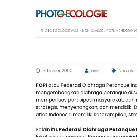
PHOTO ECOLOGIE AVIS
>
NON CLASSÉ
>
FOPI: MENDORONG
7 février 2000
avis
Non clas
FOPI
atau Federasi Olahraga Petanque Ind
mengembangkan olahraga petanque di selu
memperluas partisipasi masyarakat, dan
strategis, menyenangkan, dan mendidik.
atlet Indonesia memiliki keterampilan, str
Selain itu,
Federasi Olahraga Petanque 
lokal hingga nasional. Kompetisi ini menj