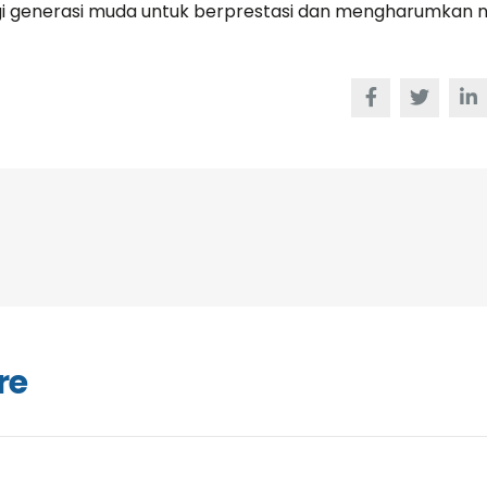
 consulting
perfection orien...
gi generasi muda untuk berprestasi dan mengharumkan
tment...
Victoria Porter
CTO at Smarty PTY
d S. Morris
t Entavo LLC
re